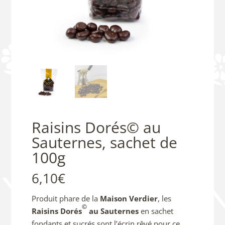
Raisins Dorés© au
Sauternes, sachet de
100g
6,10
€
Produit phare de la
Maison Verdier
, les
©
Raisins Dorés
au Sauternes
en sachet
fondants et sucrés sont l’écrin rêvé pour ce