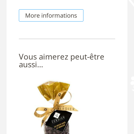
Raisins
Dorés©
More informations
au
Sauternes,
sachet
de
100g
Vous aimerez peut-être
aussi…