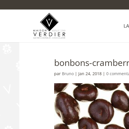
L
bonbons-cramberri
par
Bruno
|
Jan 24, 2018
|
0 commenta