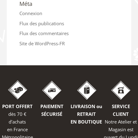
Méta
Connexion
Flux des publications
Flux des commentaires
Site de WordPress-FR
PORT OFFERT
PAIEMENT
LIVRAISON ou
SERVICE
dès 70 €
SÉCURISÉ
RETRAIT
CLIENT
d'achats
EN BOUTIQUE
Notre Atelier et
en France
Magasin est
Métropolitaine
ouvert du Lundi