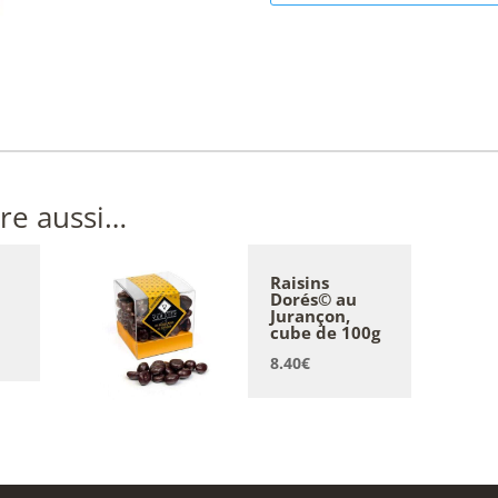
re aussi…
Raisins
Dorés© au
Jurançon,
cube de 100g
8.40
€