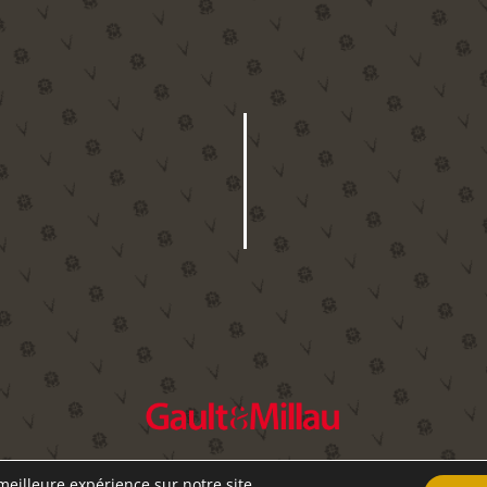
Référencé par le Gault & Millau 2024
meilleure expérience sur notre site.