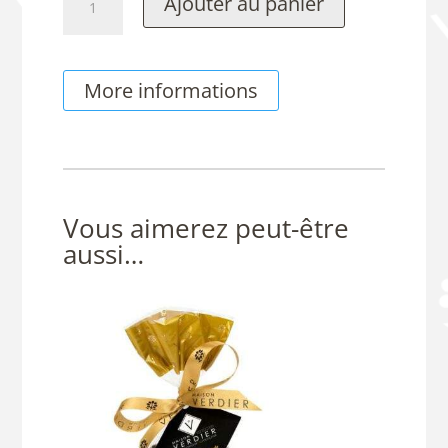
Ajouter au panier
de
Dents
de
More informations
l'Ours
Vous aimerez peut-être
aussi…