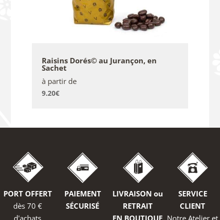
Raisins Dorés© au Jurançon, en
Sachet
à partir de
9.20
€
PORT OFFERT
PAIEMENT
LIVRAISON ou
SERVICE
dès 70 €
SÉCURISÉ
RETRAIT
CLIENT
d'achats
EN BOUTIQUE
Notre Atelier et