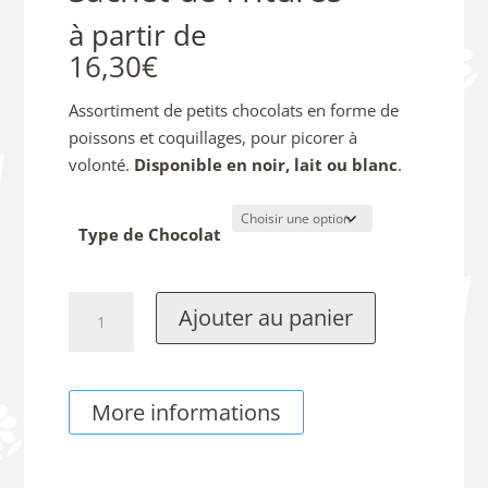
à partir de
16,30
€
Assortiment de petits chocolats en forme de
poissons et coquillages, pour picorer à
volonté.
Disponible en noir, lait ou blanc
.
Type de Chocolat
quantité
Ajouter au panier
de
Sachet
de
More informations
Fritures