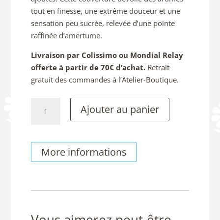
tout en finesse, une extrême douceur et une
sensation peu sucrée, relevée d’une pointe
raffinée d’amertume.
Livraison par Colissimo ou Mondial Relay
offerte à partir de 70€ d’achat.
Retrait
gratuit des commandes à l’Atelier-Boutique.
quantité
Ajouter au panier
de
Tablette
Chocolat
More informations
au
Lait,
sans
Sucres
Ajoutés
Vous aimerez peut-être