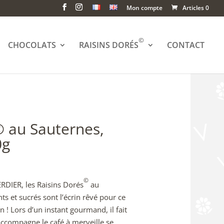
Mon compte
Articles 0
©
CHOCOLATS
RAISINS DORÉS
CONTACT
© au Sauternes,
0g
©
RDIER, les Raisins Dorés
au
s et sucrés sont l’écrin rêvé pour ce
in ! Lors d’un instant gourmand, il fait
 accompagne le café à merveille se