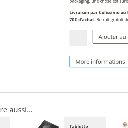
packaging, une chose est sûre 
Livraison par Colissimo ou 
70€ d’achat.
Retrait gratuit
quantité
Ajouter au
de
Raisins
Dorés©
More informations
au
Sauternes,
pochette
de
50g
re aussi…
Tablette