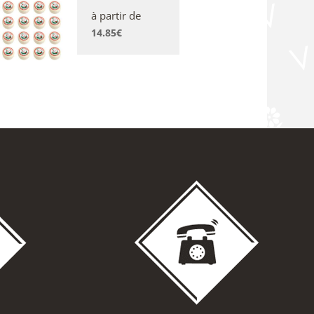
à partir de
14.85
€