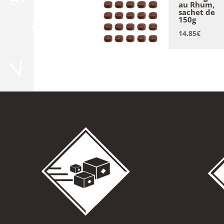
au Rhum,
sachet de
150g
14.85
€