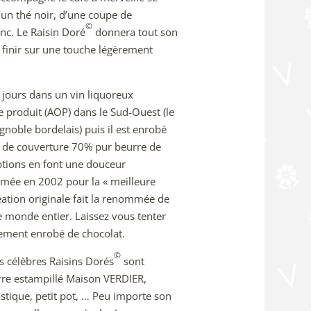
un thé noir, d’une coupe de
©
c. Le Raisin Doré
donnera tout son
r finir sur une touche légèrement
s jours dans un vin liquoreux
e produit (AOP) dans le Sud-Ouest (le
gnoble bordelais) puis il est enrobé
t de couverture 70% pur beurre de
ptions en font une douceur
rimée en 2002 pour la « meilleure
création originale fait la renommée de
e monde entier. Laissez vous tenter
nement enrobé de chocolat.
©
s célèbres Raisins Dorés
sont
erre estampillé Maison VERDIER,
astique, petit pot, … Peu importe son