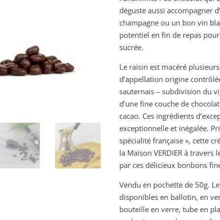
déguste aussi accompagner d’
champagne ou un bon vin blan
potentiel en fin de repas pou
sucrée.
Le raisin est macéré plusieur
d’appellation origine contrôlé
sauternais – subdivision du vi
d’une fine couche de chocola
cacao. Ces ingrédients d’exce
exceptionnelle et inégalée. P
spécialité française », cette 
la Maison VERDIER à travers l
par ces délicieux bonbons fi
Vendu en pochette de 50g. Le
disponibles en ballotin, en v
bouteille en verre, tube en pl